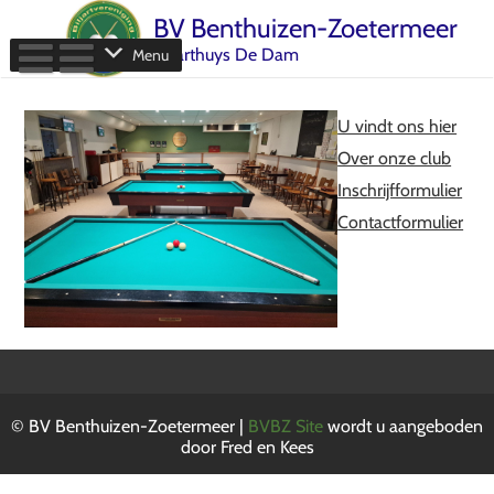
Ga
BV Benthuizen-Zoetermeer
naar
berichten
Biljarthuys De Dam
Menu
U vindt ons hier
Over onze club
Inschrijfformulier
Contactformulier
© BV Benthuizen-Zoetermeer |
BVBZ Site
wordt u aangeboden
door Fred en Kees